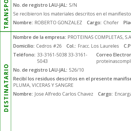
TRANSPORTISTA
No. de registro LAU-JAL:
S/N
Se recibieron los materiales descritos en el manifiest
Nombre:
ROBERTO GONZALEZ
Cargo:
Chofer
Pla
Nombre de la empresa:
PROTEINAS COMPLETAS, S.A.
Domicilio:
Cedros #26
Col.:
Fracc. Los Laureles
C.P
Teléfono:
33-3161-5038 33-3161-
Correo Electron
5043
proteinascompl
DESTINATARIO
No. de registro LAU-JAL:
526/10
Recibí los residuos descritos en el presente manifis
PLUMA, VICERAS Y SANGRE
Nombre:
Jose Alfredo Carlos Chavez
Cargo:
Encarga