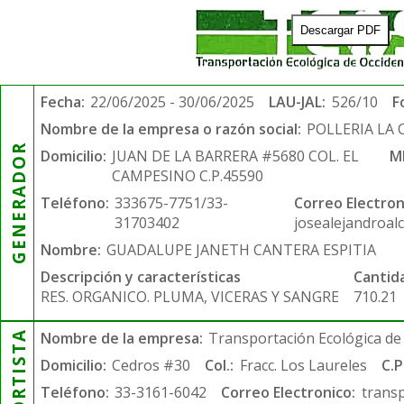
Descargar PDF
Fecha:
22/06/2025 - 30/06/2025
LAU-JAL:
526/10
F
Nombre de la empresa o razón social:
POLLERIA LA
GENERADOR
Domicilio:
JUAN DE LA BARRERA #5680 COL. EL
M
CAMPESINO C.P.45590
Teléfono:
333675-7751/33-
Correo Electron
31703402
josealejandroal
Nombre:
GUADALUPE JANETH CANTERA ESPITIA
Descripción y características
Cantid
RES. ORGANICO. PLUMA, VICERAS Y SANGRE
710.21
Nombre de la empresa:
Transportación Ecológica de 
Domicilio:
Cedros #30
Col.:
Fracc. Los Laureles
C.P
Teléfono:
33-3161-6042
Correo Electronico:
trans