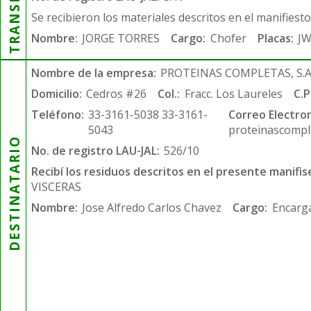
Se recibieron los materiales descritos en el manifiest
Nombre:
JORGE TORRES
Cargo:
Chofer
Placas:
JW
Nombre de la empresa:
PROTEINAS COMPLETAS, S.A.
Domicilio:
Cedros #26
Col.:
Fracc. Los Laureles
C.P
Teléfono:
33-3161-5038 33-3161-
Correo Electron
5043
proteinascompl
DESTINATARIO
No. de registro LAU-JAL:
526/10
Recibí los residuos descritos en el presente manifis
VISCERAS
Nombre:
Jose Alfredo Carlos Chavez
Cargo:
Encarga