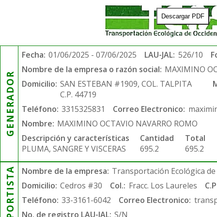
Descargar PDF
Fecha:
01/06/2025 - 07/06/2025
LAU-JAL:
526/10
F
Nombre de la empresa o razón social:
MAXIMINO O
GENERADOR
Domicilio:
SAN ESTEBAN #1909, COL. TALPITA
M
C.P. 44719
Teléfono:
3315325831
Correo Electronico:
maximi
Nombre:
MAXIMINO OCTAVIO NAVARRO ROMO
Descripción y características
Cantidad
Total
PLUMA, SANGRE Y VISCERAS
695.2
695.2
TRANSPORTISTA
Nombre de la empresa:
Transportación Ecológica de 
Domicilio:
Cedros #30
Col.:
Fracc. Los Laureles
C.P
Teléfono:
33-3161-6042
Correo Electronico:
trans
No. de registro LAU-JAL:
S/N