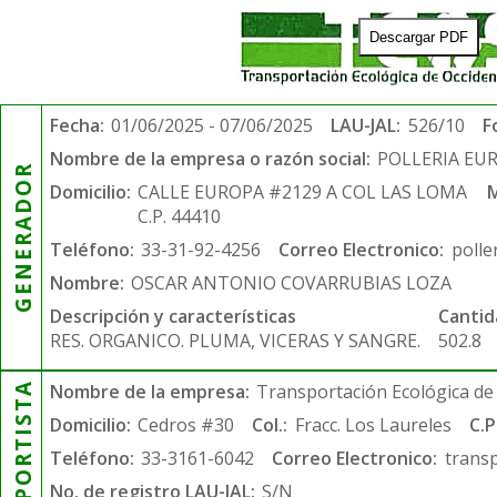
Descargar PDF
Fecha:
01/06/2025 - 07/06/2025
LAU-JAL:
526/10
F
Nombre de la empresa o razón social:
POLLERIA EU
GENERADOR
Domicilio:
CALLE EUROPA #2129 A COL LAS LOMA
M
C.P. 44410
Teléfono:
33-31-92-4256
Correo Electronico:
poll
Nombre:
OSCAR ANTONIO COVARRUBIAS LOZA
Descripción y características
Cantid
RES. ORGANICO. PLUMA, VICERAS Y SANGRE.
502.8
TRANSPORTISTA
Nombre de la empresa:
Transportación Ecológica de 
Domicilio:
Cedros #30
Col.:
Fracc. Los Laureles
C.P
Teléfono:
33-3161-6042
Correo Electronico:
trans
No. de registro LAU-JAL:
S/N