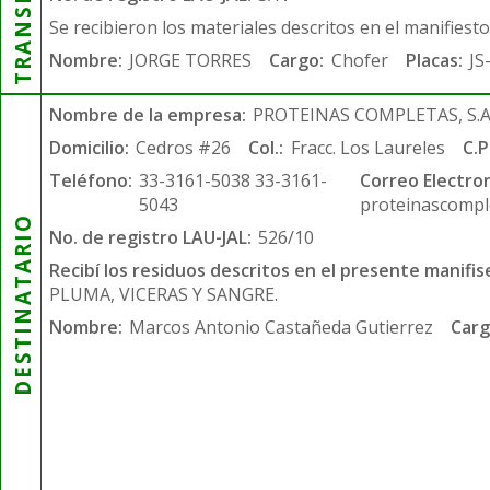
Se recibieron los materiales descritos en el manifiest
Nombre:
JORGE TORRES
Cargo:
Chofer
Placas:
JS
Nombre de la empresa:
PROTEINAS COMPLETAS, S.A.
Domicilio:
Cedros #26
Col.:
Fracc. Los Laureles
C.P
Teléfono:
33-3161-5038 33-3161-
Correo Electron
5043
proteinascompl
DESTINATARIO
No. de registro LAU-JAL:
526/10
Recibí los residuos descritos en el presente manifis
PLUMA, VICERAS Y SANGRE.
Nombre:
Marcos Antonio Castañeda Gutierrez
Carg