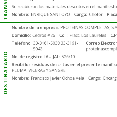
Se recibieron los materiales descritos en el manifiest
Nombre:
ENRIQUE SANTOYO
Cargo:
Chofer
Placa
Nombre de la empresa:
PROTEINAS COMPLETAS, S.A.
Domicilio:
Cedros #26
Col.:
Fracc. Los Laureles
C.P
Teléfono:
33-3161-5038 33-3161-
Correo Electron
5043
proteinascompl
DESTINATARIO
No. de registro LAU-JAL:
526/10
Recibí los residuos descritos en el presente manifis
PLUMA, VICERAS Y SANGRE
Nombre:
Francisco Javier Ochoa Vela
Cargo:
Encarg