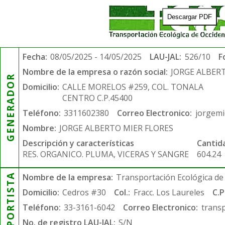
Descargar PDF
Fecha:
08/05/2025 - 14/05/2025
LAU-JAL:
526/10
F
Nombre de la empresa o razón social:
JORGE ALBER
GENERADOR
Domicilio:
CALLE MORELOS #259, COL. TONALA
CENTRO C.P.45400
Teléfono:
3311602380
Correo Electronico:
jorgem
Nombre:
JORGE ALBERTO MIER FLORES
Descripción y características
Cantid
RES. ORGANICO. PLUMA, VICERAS Y SANGRE
604.24
TRANSPORTISTA
Nombre de la empresa:
Transportación Ecológica de 
Domicilio:
Cedros #30
Col.:
Fracc. Los Laureles
C.P
Teléfono:
33-3161-6042
Correo Electronico:
trans
No. de registro LAU-JAL:
S/N