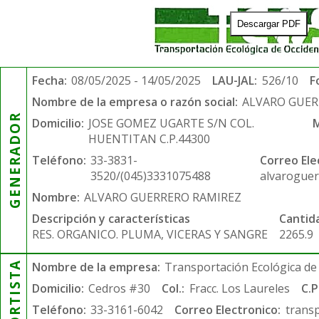
Descargar PDF
Fecha:
08/05/2025 - 14/05/2025
LAU-JAL:
526/10
F
Nombre de la empresa o razón social:
ALVARO GUER
GENERADOR
Domicilio:
JOSE GOMEZ UGARTE S/N COL.
M
HUENTITAN C.P.44300
Teléfono:
33-3831-
Correo Ele
3520/(045)3331075488
alvarogue
Nombre:
ALVARO GUERRERO RAMIREZ
Descripción y características
Cantid
RES. ORGANICO. PLUMA, VICERAS Y SANGRE
2265.9
Nombre de la empresa:
Transportación Ecológica de 
Domicilio:
Cedros #30
Col.:
Fracc. Los Laureles
C.P
Teléfono:
33-3161-6042
Correo Electronico:
trans