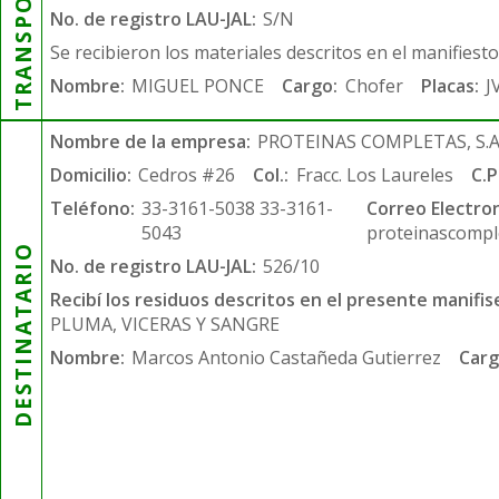
TRANSPORTISTA
No. de registro LAU-JAL:
S/N
Se recibieron los materiales descritos en el manifiest
Nombre:
MIGUEL PONCE
Cargo:
Chofer
Placas:
J
Nombre de la empresa:
PROTEINAS COMPLETAS, S.A.
Domicilio:
Cedros #26
Col.:
Fracc. Los Laureles
C.P
Teléfono:
33-3161-5038 33-3161-
Correo Electron
5043
proteinascompl
DESTINATARIO
No. de registro LAU-JAL:
526/10
Recibí los residuos descritos en el presente manifis
PLUMA, VICERAS Y SANGRE
Nombre:
Marcos Antonio Castañeda Gutierrez
Carg