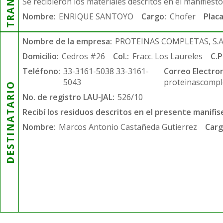
Se recibieron los materiales descritos en el manifiest
Nombre:
ENRIQUE SANTOYO
Cargo:
Chofer
Placa
Nombre de la empresa:
PROTEINAS COMPLETAS, S.A.
Domicilio:
Cedros #26
Col.:
Fracc. Los Laureles
C.P
Teléfono:
33-3161-5038 33-3161-
Correo Electron
5043
proteinascompl
DESTINATARIO
No. de registro LAU-JAL:
526/10
Recibí los residuos descritos en el presente manifis
Nombre:
Marcos Antonio Castañeda Gutierrez
Carg