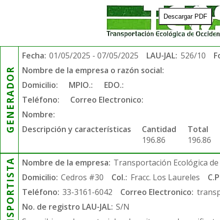
Descargar PDF
Fecha:
01/05/2025 - 07/05/2025
LAU-JAL:
526/10
F
Nombre de la empresa o razón social:
GENERADOR
Domicilio:
MPIO.:
EDO.:
Teléfono:
Correo Electronico:
Nombre:
Descripción y características
Cantidad
Total
196.86
196.86
TRANSPORTISTA
Nombre de la empresa:
Transportación Ecológica de 
Domicilio:
Cedros #30
Col.:
Fracc. Los Laureles
C.P
Teléfono:
33-3161-6042
Correo Electronico:
trans
No. de registro LAU-JAL:
S/N