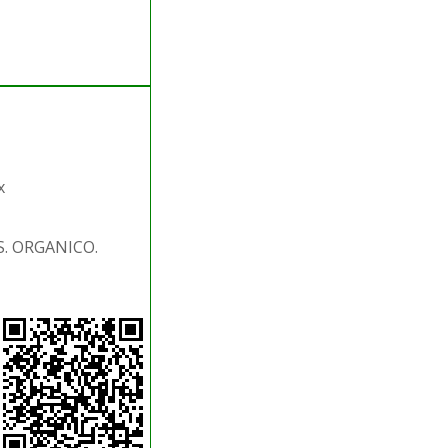
x
S. ORGANICO.