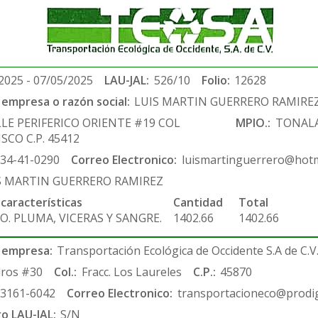
2025 - 07/05/2025
LAU-JAL:
526/10
Folio:
12628
empresa o razón social:
LUIS MARTIN GUERRERO RAMIRE
LE PERIFERICO ORIENTE #19 COL
MPIO.:
TONAL
ISCO C.P. 45412
-34-41-0290
Correo Electronico:
luismartinguerrero@hotm
S MARTIN GUERRERO RAMIREZ
 características
Cantidad
Total
O. PLUMA, VICERAS Y SANGRE.
1402.66
1402.66
 empresa:
Transportación Ecológica de Occidente S.A de C.V
ros #30
Col.:
Fracc. Los Laureles
C.P.:
45870
-3161-6042
Correo Electronico:
transportacioneco@prodig
ro LAU-JAL:
S/N