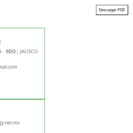
Descargar PDF
Z
A
EDO.:
JALISCO
ail.com
.
y.net.mx