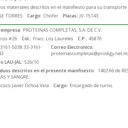
los materiales descritos en el manifiesto para su transporte
GE TORRES
Cargo:
Chofer
Placas:
JV-15143
 empresa:
PROTEINAS COMPLETAS, S.A. DE C.V.
ros #26
Col.:
Fracc. Los Laureles
C.P.:
45870
-3161-5038 33-3161-
Correo Electronico:
43
proteinascompletas@prodigy.net.m
ro LAU-JAL:
526/10
siduos descritos en el presente manifisesto:
1402.66 de RE
AS Y SANGRE.
cisco Javier Ochoa Vela
Cargo:
Encargado de turno.