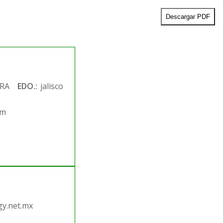
Descargar PDF
RA
EDO.:
jalisco
om
.
y.net.mx