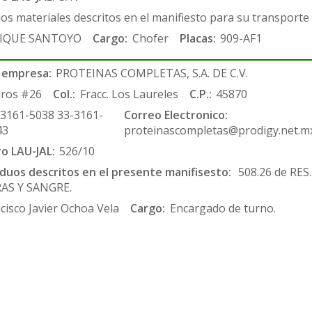
los materiales descritos en el manifiesto para su transporte
IQUE SANTOYO
Cargo:
Chofer
Placas:
909-AF1
 empresa:
PROTEINAS COMPLETAS, S.A. DE C.V.
ros #26
Col.:
Fracc. Los Laureles
C.P.:
45870
-3161-5038 33-3161-
Correo Electronico:
43
proteinascompletas@prodigy.net.m
ro LAU-JAL:
526/10
siduos descritos en el presente manifisesto:
508.26 de RES
AS Y SANGRE.
cisco Javier Ochoa Vela
Cargo:
Encargado de turno.