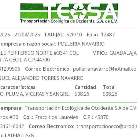
2025 - 21/04/2025
LAU-JAL:
526/10
Folio:
12487
empresa o razón social:
POLLERIA NAVARRO
LLE PERIFERICO NORTE #3341 COL
MPIO.:
GUADALAJA
TA CECILIA C.P.44700
31299506
Correo Electronico:
pollerianavarro@hotmail.c
UEL ALEJANDRO TORRES NAVARRO
 características
Cantidad
Total
O. PLUMA, VICERAS Y SANGRE.
508.26
508.26
 empresa:
Transportación Ecológica de Occidente S.A de C.V
ros #30
Col.:
Fracc. Los Laureles
C.P.:
45870
-3161-6042
Correo Electronico:
transportacioneco@prodig
ro LAU-JAL:
S/N