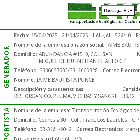
Descargar PDF
Fecha:
15/04/2025 - 21/04/2025
LAU-JAL:
526/10
F
Nombre de la empresa o razón social:
JAIME BAUTI
GENERADOR
Domicilio:
ABUNDANCIA #1510, COL. SAN
M
MIGUEL DE HUENTITAN EL ALTO C.P.
Teléfono:
3336037632/3311060328
Correo Electron
Nombre:
JAIME BAUTISTA PONCE
Descripción y características
Cantid
RES. ORGANICO. PLUMA, VICERAS Y SANGRE
38.12
TRANSPORTISTA
Nombre de la empresa:
Transportación Ecológica de 
Domicilio:
Cedros #30
Col.:
Fracc. Los Laureles
C.P
Teléfono:
33-3161-6042
Correo Electronico:
trans
No. de registro LAU-JAL:
S/N