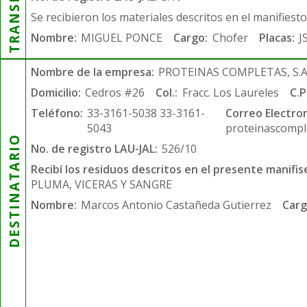
Se recibieron los materiales descritos en el manifiest
Nombre:
MIGUEL PONCE
Cargo:
Chofer
Placas:
J
Nombre de la empresa:
PROTEINAS COMPLETAS, S.A.
Domicilio:
Cedros #26
Col.:
Fracc. Los Laureles
C.P
Teléfono:
33-3161-5038 33-3161-
Correo Electron
5043
proteinascompl
DESTINATARIO
No. de registro LAU-JAL:
526/10
Recibí los residuos descritos en el presente manifis
PLUMA, VICERAS Y SANGRE
Nombre:
Marcos Antonio Castañeda Gutierrez
Carg