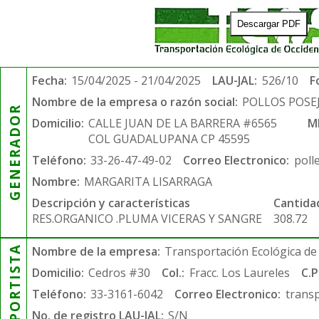
Descargar PDF
Fecha:
15/04/2025 - 21/04/2025
LAU-JAL:
526/10
F
Nombre de la empresa o razón social:
POLLOS POSE
GENERADOR
Domicilio:
CALLE JUAN DE LA BARRERA #6565
M
COL GUADALUPANA CP 45595
Teléfono:
33-26-47-49-02
Correo Electronico:
poll
Nombre:
MARGARITA LISARRAGA
Descripción y características
Cantida
RES.ORGANICO .PLUMA VICERAS Y SANGRE
308.72
TRANSPORTISTA
Nombre de la empresa:
Transportación Ecológica de 
Domicilio:
Cedros #30
Col.:
Fracc. Los Laureles
C.P
Teléfono:
33-3161-6042
Correo Electronico:
trans
No. de registro LAU-JAL:
S/N