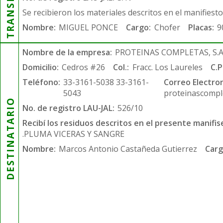
Se recibieron los materiales descritos en el manifiest
Nombre:
MIGUEL PONCE
Cargo:
Chofer
Placas:
9
Nombre de la empresa:
PROTEINAS COMPLETAS, S.A.
Domicilio:
Cedros #26
Col.:
Fracc. Los Laureles
C.P
Teléfono:
33-3161-5038 33-3161-
Correo Electron
5043
proteinascompl
DESTINATARIO
No. de registro LAU-JAL:
526/10
Recibí los residuos descritos en el presente manifis
.PLUMA VICERAS Y SANGRE
Nombre:
Marcos Antonio Castañeda Gutierrez
Carg