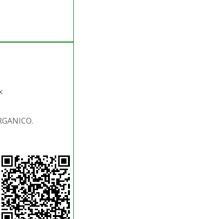
x
ORGANICO.