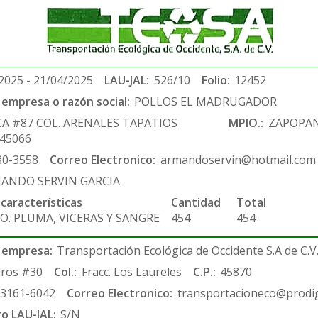
2025 - 21/04/2025
LAU-JAL:
526/10
Folio:
12452
empresa o razón social:
POLLOS EL MADRUGADOR
CA #87 COL. ARENALES TAPATIOS
MPIO.:
ZAPOPA
.45066
80-3558
Correo Electronico:
armandoservin@hotmail.com
ANDO SERVIN GARCIA
 características
Cantidad
Total
O. PLUMA, VICERAS Y SANGRE
454
454
 empresa:
Transportación Ecológica de Occidente S.A de C.V
ros #30
Col.:
Fracc. Los Laureles
C.P.:
45870
-3161-6042
Correo Electronico:
transportacioneco@prodig
ro LAU-JAL:
S/N