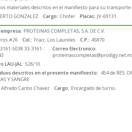
los materiales descritos en el manifiesto para su transporte
ERTO GONZALEZ
Cargo:
Chofer
Placas:
JV-69131
 empresa:
PROTEINAS COMPLETAS, S.A. DE C.V.
ros #26
Col.:
Fracc. Los Laureles
C.P.:
45870
-3161-5038 33-3161-
Correo Electronico:
43
proteinascompletas@prodigy.net.m
ro LAU-JAL:
526/10
siduos descritos en el presente manifisesto:
454 de RES. 
RAS Y SANGRE
 Alfredo Carlos Chavez
Cargo:
Encargado de turno.