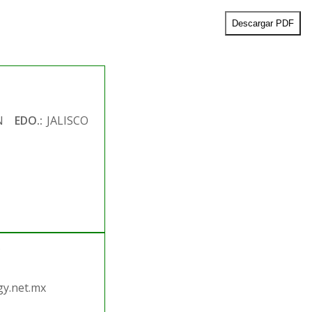
Descargar PDF
N
EDO.:
JALISCO
.
y.net.mx