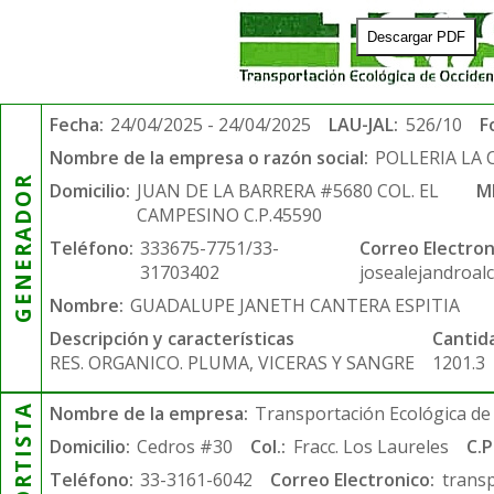
Descargar PDF
Fecha:
24/04/2025 - 24/04/2025
LAU-JAL:
526/10
F
Nombre de la empresa o razón social:
POLLERIA LA
GENERADOR
Domicilio:
JUAN DE LA BARRERA #5680 COL. EL
M
CAMPESINO C.P.45590
Teléfono:
333675-7751/33-
Correo Electron
31703402
josealejandroal
Nombre:
GUADALUPE JANETH CANTERA ESPITIA
Descripción y características
Cantid
RES. ORGANICO. PLUMA, VICERAS Y SANGRE
1201.3
Nombre de la empresa:
Transportación Ecológica de 
Domicilio:
Cedros #30
Col.:
Fracc. Los Laureles
C.P
Teléfono:
33-3161-6042
Correo Electronico:
trans