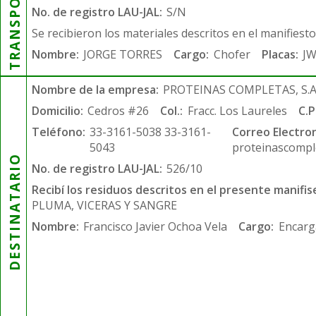
TRANSPORTISTA
No. de registro LAU-JAL:
S/N
Se recibieron los materiales descritos en el manifiest
Nombre:
JORGE TORRES
Cargo:
Chofer
Placas:
JW
Nombre de la empresa:
PROTEINAS COMPLETAS, S.A.
Domicilio:
Cedros #26
Col.:
Fracc. Los Laureles
C.P
Teléfono:
33-3161-5038 33-3161-
Correo Electron
5043
proteinascompl
DESTINATARIO
No. de registro LAU-JAL:
526/10
Recibí los residuos descritos en el presente manifis
PLUMA, VICERAS Y SANGRE
Nombre:
Francisco Javier Ochoa Vela
Cargo:
Encarg