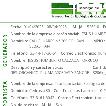
Descargar PDF
Fecha:
01/04/2025 - 08/04/2025
LAU-JAL:
526/10
F
Nombre de la empresa o razón social:
JESUS HUMB
GENERADOR
Domicilio:
CALLE JUARES N° 209 COL SAN
MPIO.:
SEBASTIAN
Teléfono:
33-14-17-36-51
Correo Electronico:
humb
Nombre:
JESUS HUMBERTO CALZADA TORRUCO
Descripción y características
Cantid
RES. ORGANICO. PLUMA, VICERAS Y SANGRE
3206kg
TRANSPORTISTA
Nombre de la empresa:
Transportación Ecológica de 
Domicilio:
Cedros #30
Col.:
Fracc. Los Laureles
C.P
Teléfono:
33-3161-6042
Correo Electronico:
trans
No. de registro LAU-JAL:
S/N