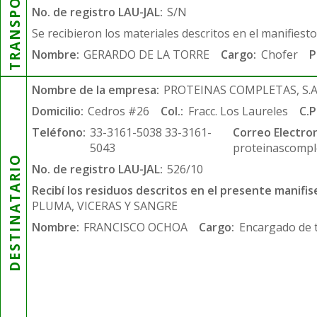
TRANSPORTISTA
No. de registro LAU-JAL:
S/N
Se recibieron los materiales descritos en el manifiest
Nombre:
GERARDO DE LA TORRE
Cargo:
Chofer
P
Nombre de la empresa:
PROTEINAS COMPLETAS, S.A.
Domicilio:
Cedros #26
Col.:
Fracc. Los Laureles
C.P
Teléfono:
33-3161-5038 33-3161-
Correo Electron
5043
proteinascompl
DESTINATARIO
No. de registro LAU-JAL:
526/10
Recibí los residuos descritos en el presente manifis
PLUMA, VICERAS Y SANGRE
Nombre:
FRANCISCO OCHOA
Cargo:
Encargado de 