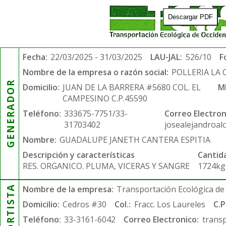
Descargar PDF
Fecha:
22/03/2025 - 31/03/2025
LAU-JAL:
526/10
F
Nombre de la empresa o razón social:
POLLERIA LA
GENERADOR
Domicilio:
JUAN DE LA BARRERA #5680 COL. EL
M
CAMPESINO C.P.45590
Teléfono:
333675-7751/33-
Correo Electron
31703402
josealejandroal
Nombre:
GUADALUPE JANETH CANTERA ESPITIA
Descripción y características
Cantid
RES. ORGANICO. PLUMA, VICERAS Y SANGRE
1724kg
Nombre de la empresa:
Transportación Ecológica de 
Domicilio:
Cedros #30
Col.:
Fracc. Los Laureles
C.P
Teléfono:
33-3161-6042
Correo Electronico:
trans