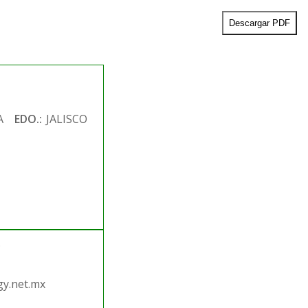
Descargar PDF
A
EDO.:
JALISCO
.
y.net.mx