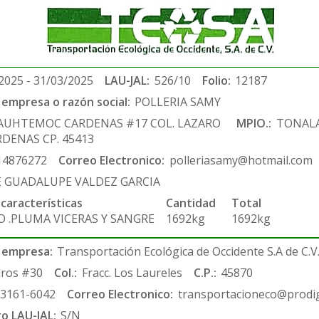
2025 - 31/03/2025
LAU-JAL:
526/10
Folio:
12187
empresa o razón social:
POLLERIA SAMY
AUHTEMOC CARDENAS #17 COL. LAZARO
MPIO.:
TONAL
DENAS CP. 45413
14876272
Correo Electronico:
polleriasamy@hotmail.com
E GUADALUPE VALDEZ GARCIA
 características
Cantidad
Total
O .PLUMA VICERAS Y SANGRE
1692kg
1692kg
 empresa:
Transportación Ecológica de Occidente S.A de C.V
ros #30
Col.:
Fracc. Los Laureles
C.P.:
45870
-3161-6042
Correo Electronico:
transportacioneco@prodig
ro LAU-JAL:
S/N