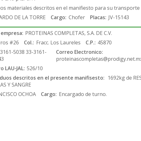
los materiales descritos en el manifiesto para su transporte
ARDO DE LA TORRE
Cargo:
Chofer
Placas:
JV-15143
 empresa:
PROTEINAS COMPLETAS, S.A. DE C.V.
ros #26
Col.:
Fracc. Los Laureles
C.P.:
45870
-3161-5038 33-3161-
Correo Electronico:
43
proteinascompletas@prodigy.net.m
ro LAU-JAL:
526/10
siduos descritos en el presente manifisesto:
1692kg de RE
RAS Y SANGRE
NCISCO OCHOA
Cargo:
Encargado de turno.