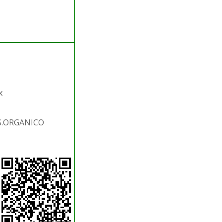
x
S.ORGANICO