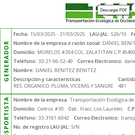
Descargar PDF
Fecha:
15/03/2025 - 21/03/2025
LAU-JAL:
526/10
F
Nombre de la empresa o razón social:
DANIEL BENI
GENERADOR
Domicilio:
MORELOS #204 COL. ZALATITAN C.P.4540
Teléfono:
33-21-06-52-40
Correo Electronico:
dani
Nombre:
DANIEL BENITEZ BENITEZ
Descripción y características
Cantid
RES. ORGANICO. PLUMA, VICERAS Y SANGRE
481
TRANSPORTISTA
Nombre de la empresa:
Transportación Ecológica de 
Domicilio:
Cedros #30
Col.:
Fracc. Los Laureles
C.P
Teléfono:
33-3161-6042
Correo Electronico:
trans
No. de registro LAU-JAL:
S/N