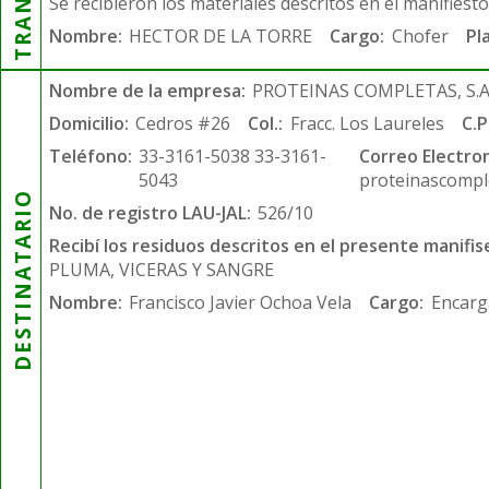
Se recibieron los materiales descritos en el manifiest
Nombre:
HECTOR DE LA TORRE
Cargo:
Chofer
Pl
Nombre de la empresa:
PROTEINAS COMPLETAS, S.A.
Domicilio:
Cedros #26
Col.:
Fracc. Los Laureles
C.P
Teléfono:
33-3161-5038 33-3161-
Correo Electron
5043
proteinascompl
DESTINATARIO
No. de registro LAU-JAL:
526/10
Recibí los residuos descritos en el presente manifis
PLUMA, VICERAS Y SANGRE
Nombre:
Francisco Javier Ochoa Vela
Cargo:
Encarg