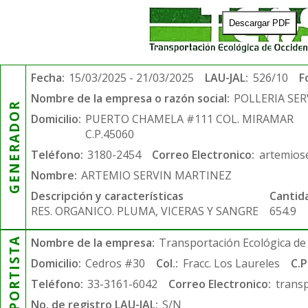
Descargar PDF
Fecha:
15/03/2025 - 21/03/2025
LAU-JAL:
526/10
F
Nombre de la empresa o razón social:
POLLERIA SE
GENERADOR
Domicilio:
PUERTO CHAMELA #111 COL. MIRAMAR
C.P.45060
Teléfono:
3180-2454
Correo Electronico:
artemios
Nombre:
ARTEMIO SERVIN MARTINEZ
Descripción y características
Cantid
RES. ORGANICO. PLUMA, VICERAS Y SANGRE
654.9
TRANSPORTISTA
Nombre de la empresa:
Transportación Ecológica de 
Domicilio:
Cedros #30
Col.:
Fracc. Los Laureles
C.P
Teléfono:
33-3161-6042
Correo Electronico:
trans
No. de registro LAU-JAL:
S/N