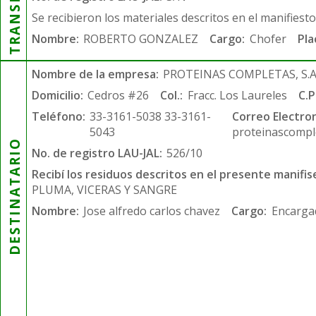
Se recibieron los materiales descritos en el manifiest
Nombre:
ROBERTO GONZALEZ
Cargo:
Chofer
Pla
Nombre de la empresa:
PROTEINAS COMPLETAS, S.A.
Domicilio:
Cedros #26
Col.:
Fracc. Los Laureles
C.P
Teléfono:
33-3161-5038 33-3161-
Correo Electron
5043
proteinascompl
DESTINATARIO
No. de registro LAU-JAL:
526/10
Recibí los residuos descritos en el presente manifis
PLUMA, VICERAS Y SANGRE
Nombre:
Jose alfredo carlos chavez
Cargo:
Encarga