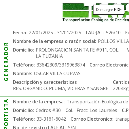
Descargar PDF
Fecha:
22/01/2025 - 31/01/2025
LAU-JAL:
526/10
F
Nombre de la empresa o razón social:
POLLOS VILL
GENERADOR
Domicilio:
PROLONGACION SANTA FE #911, COL.
M
LA TUZANIA
Teléfono:
33642309/3319963874
Correo Electronic
Nombre:
OSCAR VILLA CUEVAS
Descripción y características
Cantid
RES. ORGANICO. PLUMA, VICERAS Y SANGRE
2204kg
TRANSPORTISTA
Nombre de la empresa:
Transportación Ecológica de 
Domicilio:
Cedros #30
Col.:
Fracc. Los Laureles
C.P
Teléfono:
33-3161-6042
Correo Electronico:
trans
No. de registro LAU-JAL:
S/N