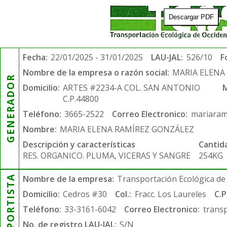
Descargar PDF
Fecha:
22/01/2025 - 31/01/2025
LAU-JAL:
526/10
F
Nombre de la empresa o razón social:
MARIA ELENA
GENERADOR
Domicilio:
ARTES #2234-A COL. SAN ANTONIO
M
C.P.44800
Teléfono:
3665-2522
Correo Electronico:
mariaram
Nombre:
MARIA ELENA RAMÍREZ GONZÁLEZ
Descripción y características
Cantid
RES. ORGANICO. PLUMA, VICERAS Y SANGRE
254KG
TRANSPORTISTA
Nombre de la empresa:
Transportación Ecológica de 
Domicilio:
Cedros #30
Col.:
Fracc. Los Laureles
C.P
Teléfono:
33-3161-6042
Correo Electronico:
trans
No. de registro LAU-JAL:
S/N