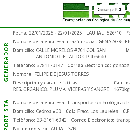
Descargar PDF
Fecha:
22/01/2025 - 22/01/2025
LAU-JAL:
526/10
F
Nombre de la empresa o razón social:
GENA AGROPE
GENERADOR
Domicilio:
CALLE MORELOS #701 COL SAN
M
ANTONIO DEL ALTO C.P 476640
Teléfono:
3781170147
Correo Electronico:
genaag
Nombre:
FELIPE DE JESUS TORRES
Descripción y características
Cantid
RES. ORGANICO. PLUMA, VICERAS Y SANGRE
1670kg
TRANSPORTISTA
Nombre de la empresa:
Transportación Ecológica de 
Domicilio:
Cedros #30
Col.:
Fracc. Los Laureles
C.P
Teléfono:
33-3161-6042
Correo Electronico:
trans
No. de registro LAU-JAL:
S/N