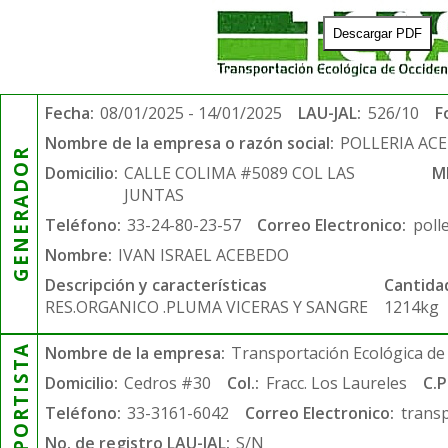
Descargar PDF
Fecha:
08/01/2025 - 14/01/2025
LAU-JAL:
526/10
F
Nombre de la empresa o razón social:
POLLERIA AC
GENERADOR
Domicilio:
CALLE COLIMA #5089 COL LAS
M
JUNTAS
Teléfono:
33-24-80-23-57
Correo Electronico:
poll
Nombre:
IVAN ISRAEL ACEBEDO
Descripción y características
Cantida
RES.ORGANICO .PLUMA VICERAS Y SANGRE
1214kg
TRANSPORTISTA
Nombre de la empresa:
Transportación Ecológica de 
Domicilio:
Cedros #30
Col.:
Fracc. Los Laureles
C.P
Teléfono:
33-3161-6042
Correo Electronico:
trans
No. de registro LAU-JAL:
S/N