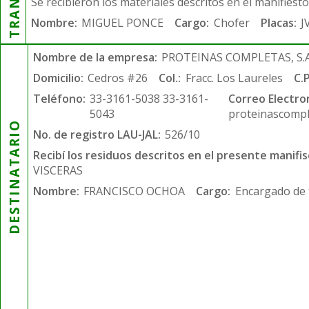
Se recibieron los materiales descritos en el manifiest
Nombre:
MIGUEL PONCE
Cargo:
Chofer
Placas:
J
Nombre de la empresa:
PROTEINAS COMPLETAS, S.A.
Domicilio:
Cedros #26
Col.:
Fracc. Los Laureles
C.P
Teléfono:
33-3161-5038 33-3161-
Correo Electro
5043
proteinascompl
DESTINATARIO
No. de registro LAU-JAL:
526/10
Recibí los residuos descritos en el presente manifis
VISCERAS
Nombre:
FRANCISCO OCHOA
Cargo:
Encargado de 