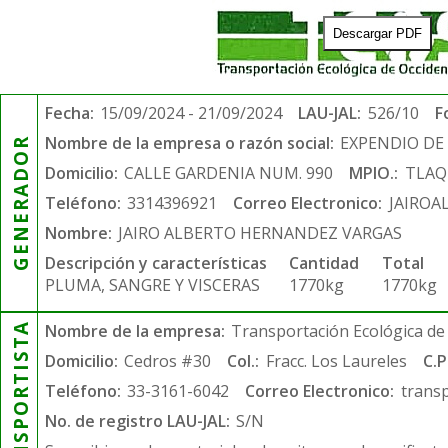
Descargar PDF
Fecha:
15/09/2024 - 21/09/2024
LAU-JAL:
526/10
F
Nombre de la empresa o razón social:
EXPENDIO DE
GENERADOR
Domicilio:
CALLE GARDENIA NUM. 990
MPIO.:
TLAQ
Teléfono:
3314396921
Correo Electronico:
JAIRO
Nombre:
JAIRO ALBERTO HERNANDEZ VARGAS
Descripción y características
Cantidad
Total
PLUMA, SANGRE Y VISCERAS
1770kg
1770kg
TRANSPORTISTA
Nombre de la empresa:
Transportación Ecológica de 
Domicilio:
Cedros #30
Col.:
Fracc. Los Laureles
C.P
Teléfono:
33-3161-6042
Correo Electronico:
trans
No. de registro LAU-JAL:
S/N